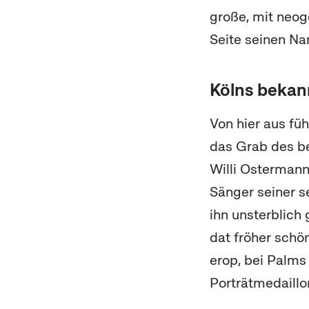
große, mit neo
Seite seinen N
Kölns bekan
Von hier aus füh
das Grab des b
Willi Ostermann 
Sänger seiner s
ihn unsterblich
dat fröher schön
erop, bei Palms
Porträtmedaillo