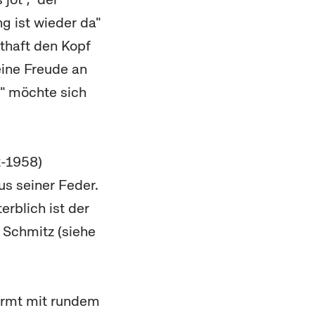
ng ist wieder da"
thaft den Kopf
eine Freude an
n" möchte sich
2-1958)
s seiner Feder.
rblich ist der
 Schmitz (siehe
formt mit rundem