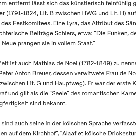
hm entfernt lässt sich das künstlerisch feinfühlig
er (1791-1824, Lit. B zwischen HWG und Lit. H) au
 des Festkomitees. Eine Lyra, das Attribut des Sän
ichterische Beiträge Schiers, etwa: "Die Funken, 
 Neue prangen sie in vollem Staat."
Zeit ist auch Mathias de Noel (1782-1849) zu nenne
Peter Anton Breuer, dessen verwitwete Frau de N
D zwischen Lit. G und Hauptweg). Er war der erste 
f und gilt als die "Seele" des romantischen Karne
gfertigkeit sind bekannt.
ind auch seine in der kölschen Sprache verfasst
n auf dem Kirchhof", "Alaaf et kölsche Drickest