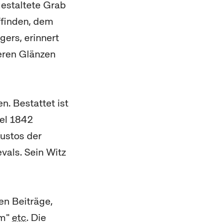
 gestaltete Grab
ffinden, dem
gers, erinnert
deren Glänzen
n. Bestattet ist
oel 1842
Kustos der
vals. Sein Witz
en Beiträge,
um"
etc
. Die