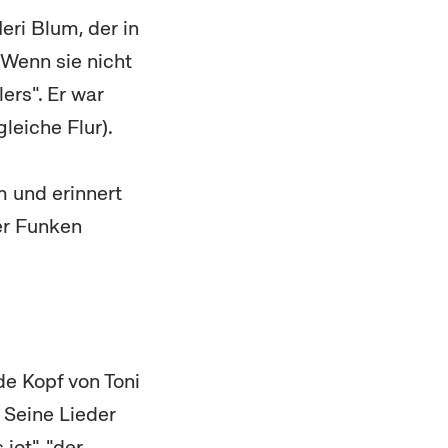
eri Blum, der in
"Wenn sie nicht
ers". Er war
leiche Flur).
 und erinnert
der Funken
de Kopf von Toni
 Seine Lieder
jot", "der