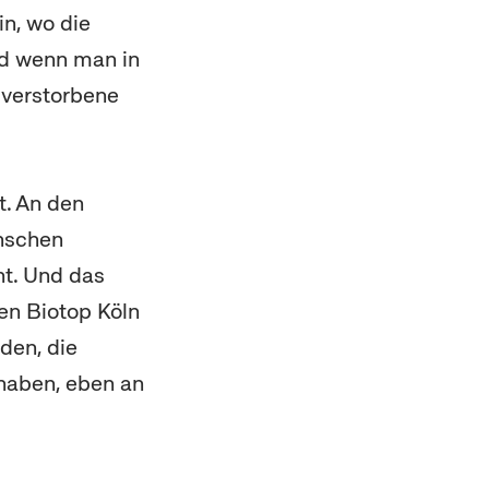
n, wo die
nd wenn man in
 verstorbene
t. An den
nschen
ht. Und das
hen Biotop Köln
den, die
 haben, eben an