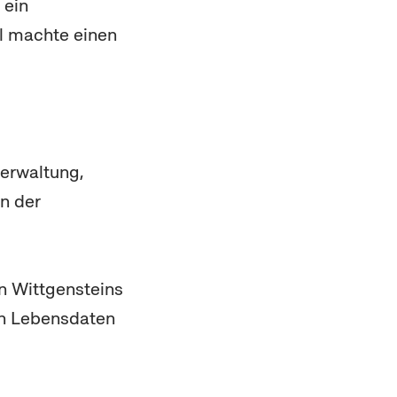
 ein
l machte einen
verwaltung,
n der
n Wittgensteins
en Lebensdaten