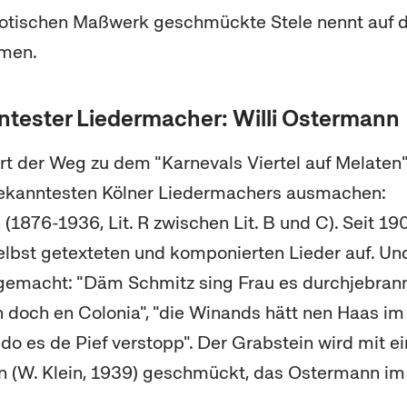
gotischen Maßwerk geschmückte Stele nennt auf d
amen.
ntester Liedermacher: Willi Ostermann
rt der Weg zu dem "Karnevals Viertel auf Melaten".
ekanntesten Kölner Liedermachers ausmachen:
(1876-1936, Lit. R zwischen Lit. B und C). Seit 190
elbst getexteten und komponierten Lieder auf. Un
 gemacht: "Däm Schmitz sing Frau es durchjebrann
 doch en Colonia", "die Winands hätt nen Haas im P
 do es de Pief verstopp". Der Grabstein wird mit 
n (W. Klein, 1939) geschmückt, das Ostermann im P