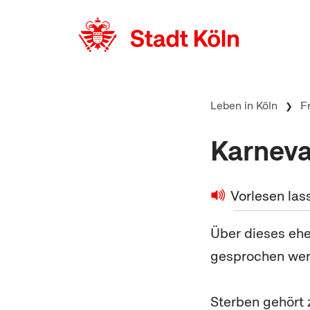
zum Inhalt springen
Leben in Köln
F
Karneva
Vorlesen las
Über dieses ehe
gesprochen werd
Sterben gehört 