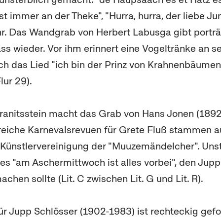
st immer an der Theke", "Hurra, hurra, der liebe Ju
. Das Wandgrab von Herbert Labusga gibt porträ
ass wieder. Vor ihm erinnert eine Vogeltränke an s
ch das Lied "ich bin der Prinz von Krahnenbäume
lur 29).
Granitsstein macht das Grab von Hans Jonen (189
reiche Karnevalsrevuen für Grete Fluß stammen au
 Künstlervereinigung der "Muuzemändelcher". Unste
des "am Aschermittwoch ist alles vorbei", den Jupp
chen sollte (Lit. C zwischen Lit. G und Lit. R).
ür Jupp Schlösser (1902-1983) ist rechteckig ge