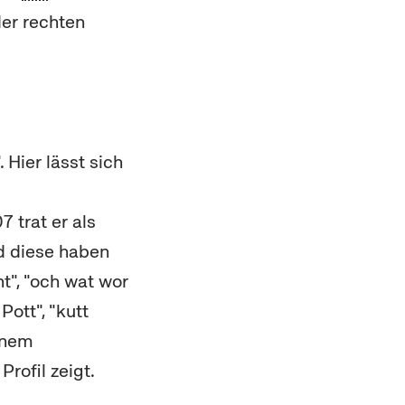
er rechten
 Hier lässt sich
7 trat er als
d diese haben
t", "och wat wor
ott", "kutt
einem
rofil zeigt.