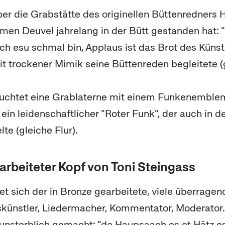
r die Grabstätte des originellen Büttenredners H
rmen Deuvel jahrelang in der Bütt gestanden hat: 
ch esu schmal bin, Applaus ist das Brot des Künstl
it trockener Mimik seine Büttenreden begleitete (g
euchtet eine Grablaterne mit einem Funkenemblem
, ein leidenschaftlicher "Roter Funk", der auch in 
te (gleiche Flur).
arbeiteter Kopf von Toni Steingass
et sich der in Bronze gearbeitete, viele überragen
skünstler, Liedermacher, Kommentator, Moderator.
unsterblich gemacht: "de Haupsaach es et Hätz es 