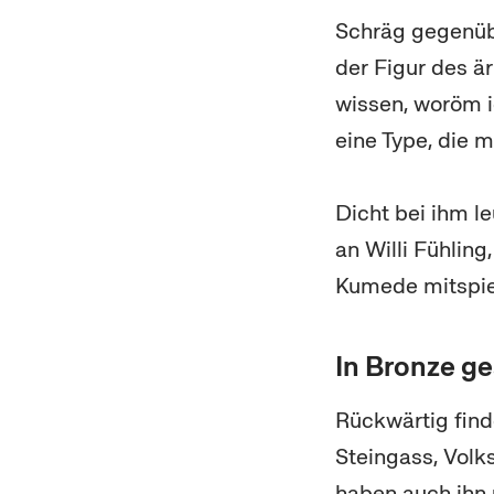
Schräg gegenübe
der Figur des ä
wissen, woröm i
eine Type, die m
Dicht bei ihm l
an Willi Fühling
Kumede mitspiel
In Bronze ge
Rückwärtig find
Steingass, Volk
haben auch ihn 