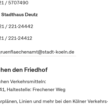
221 / 5707490
g
Stadthaus Deutz
221 / 221-24442
221 / 221-24412
 gruenflaechenamt@stadt-koeln.de
chen den Friedhof
ichen Verkehrsmitteln:
41, Haltestelle: Frechener Weg
hrplänen, Linien und mehr bei den Kölner Verkehrs