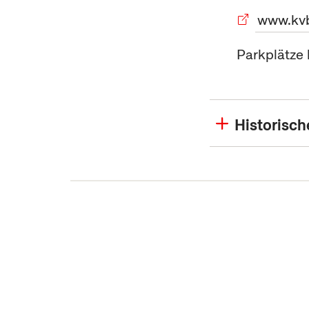
www.kvb
Parkplätze
Historisc