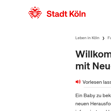
zum Inhalt springen
Leben in Köln
F
Willkom
mit Neu
Vorlesen las
Ein
Baby
zu bek
neuen Herausfor