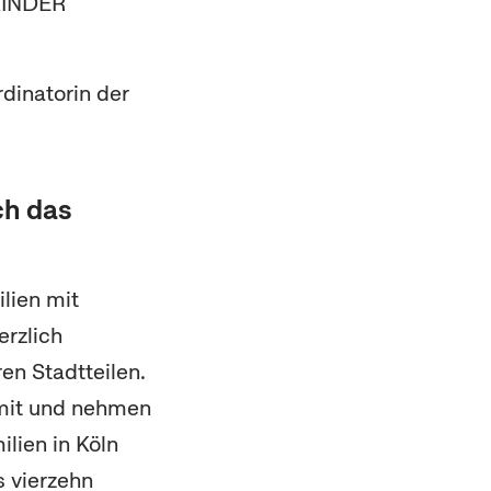
 KINDER
dinatorin der
ch das
lien mit
erzlich
en Stadtteilen.
mit und nehmen
ilien in Köln
s vierzehn