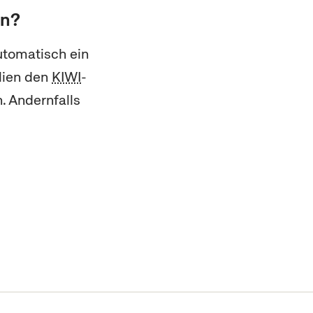
en?
automatisch ein
lien den
KIWI
-
. Andernfalls