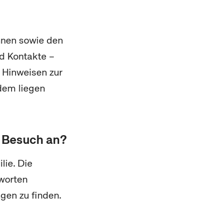
nnen sowie den
nd Kontakte –
u Hinweisen zur
dem liegen
 Besuch an?
lie. Die
worten
gen zu finden.