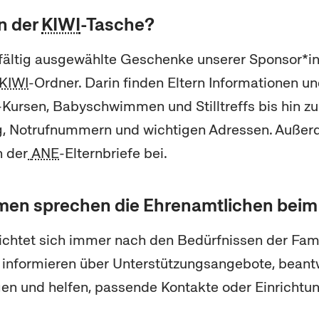
n der
KIWI
-Tasche?
gfältig ausgewählte Geschenke unserer Sponsor*i
KIWI
-Ordner. Darin finden Eltern Informationen u
-Kursen,
Baby
schwimmen und Stilltreffs bis hin z
, Notrufnummern und wichtigen Adressen. Außer
 der
ANE
-Elternbriefe bei.
en sprechen die Ehrenamtlichen beim
chtet sich immer nach den Bedürfnissen der Fami
 informieren über Unterstützungsangebote, beant
en und helfen, passende Kontakte oder Einrichtun