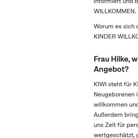
informiert und 
WILLKOMMEN.
Worum es sich d
KINDER WILLKO
Frau Hilke, 
Angebot?
KIWI steht für 
Neugeborenen in
willkommen und 
Außerdem bring
uns Zeit für per
wertgeschätzt, 