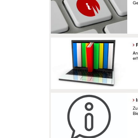
Ge
An
er
Zu
Bi