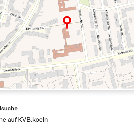
lsuche
he auf KVB.koeln