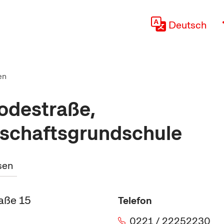
Deutsch
en
odestraße,
schaftsgrundschule
sen
aße 15
Telefon
0221 / 22252230