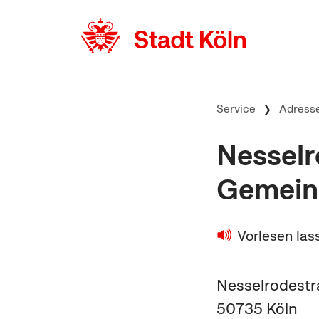
zum Inhalt springen
Service
Adress
Nesselr
Gemein
Vorlesen las
Nesselrodestr
50735
Köln