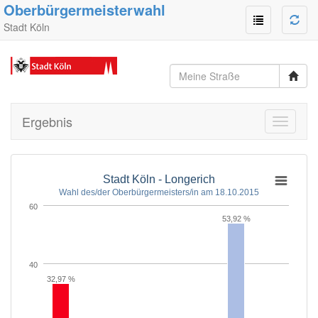
Oberbürgermeisterwahl
Stadt Köln
Ergebnis
Toggle
navigati
Stadt Köln - Longerich
Wahl des/der Oberbürgermeisters/in am 18.10.2015
60
53,92 %
40
32,97 %