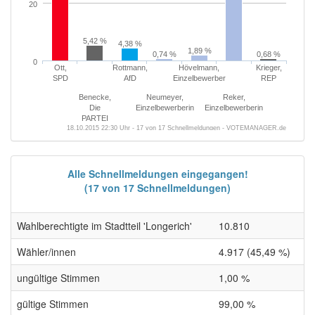
20
5,42 %
4,38 %
1,89 %
0,74 %
0,68 %
0
Ott,
Rottmann,
Hövelmann,
Krieger,
SPD
AfD
Einzelbewerber
REP
Benecke,
Neumeyer,
Reker,
Die
Einzelbewerberin
Einzelbewerberin
PARTEI
18.10.2015 22:30 Uhr - 17 von 17 Schnellmeldungen - VOTEMANAGER.de
Alle Schnellmeldungen eingegangen!
(17 von 17 Schnellmeldungen)
Wahlberechtigte im Stadtteil 'Longerich'
10.810
Wähler/innen
4.917 (45,49 %)
ungültige Stimmen
1,00 %
gültige Stimmen
99,00 %