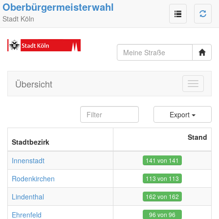
Oberbürgermeisterwahl
Stadt Köln
Übersicht
Toggle
navigati
Export
Stand
Stadtbezirk
Innenstadt
141 von 141
Rodenkirchen
113 von 113
Lindenthal
162 von 162
Ehrenfeld
96 von 96