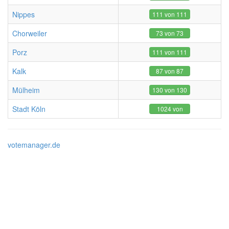
Nippes
111 von 111
Chorweiler
73 von 73
Porz
111 von 111
Kalk
87 von 87
Mülheim
130 von 130
Stadt Köln
1024 von
1024
votemanager.de