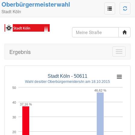
Oberbürgermeisterwahl
Stadt Köln
Ergebnis
Toggle
navigati
Stadt Köln - 50611
Wahl des/der Oberbürgermeisters/in am 18.10.2015
50
46,62 %
40
37,16 %
30
20