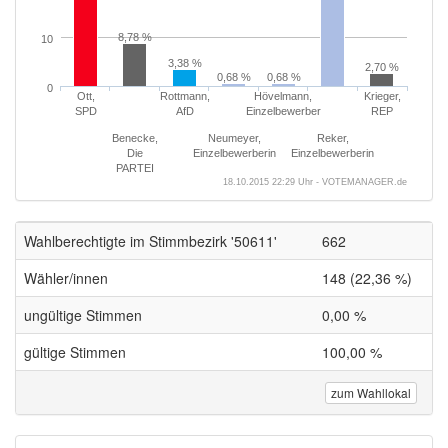
8,78 %
10
3,38 %
2,70 %
0,68 %
0,68 %
0
Ott,
Rottmann,
Hövelmann,
Krieger,
SPD
AfD
Einzelbewerber
REP
Benecke,
Neumeyer,
Reker,
Die
Einzelbewerberin
Einzelbewerberin
PARTEI
18.10.2015 22:29 Uhr - VOTEMANAGER.de
Wahlberechtigte im Stimmbezirk '50611'
662
Wähler/innen
148 (22,36 %)
ungültige Stimmen
0,00 %
gültige Stimmen
100,00 %
zum Wahllokal