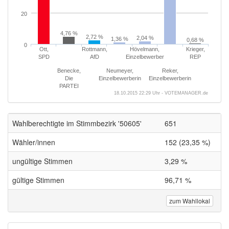
20
4,76 %
2,72 %
2,04 %
1,36 %
0,68 %
0
Ott,
Rottmann,
Hövelmann,
Krieger,
SPD
AfD
Einzelbewerber
REP
Benecke,
Neumeyer,
Reker,
Die
Einzelbewerberin
Einzelbewerberin
PARTEI
18.10.2015 22:29 Uhr - VOTEMANAGER.de
Wahlberechtigte im Stimmbezirk '50605'
651
Wähler/innen
152 (23,35 %)
ungültige Stimmen
3,29 %
gültige Stimmen
96,71 %
zum Wahllokal