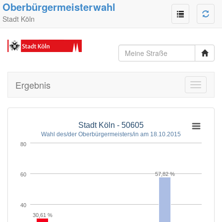
Oberbürgermeisterwahl
Stadt Köln
Ergebnis
Toggle
navigati
Stadt Köln - 50605
Wahl des/der Oberbürgermeisters/in am 18.10.2015
80
57,82 %
60
40
30,61 %