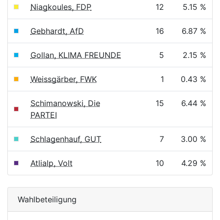
Niagkoules, FDP
12
5.15 %
Gebhardt, AfD
16
6.87 %
Gollan, KLIMA FREUNDE
5
2.15 %
Weissgärber, FWK
1
0.43 %
Schimanowski, Die
15
6.44 %
PARTEI
Schlagenhauf, GUT
7
3.00 %
Atlialp, Volt
10
4.29 %
Wahlbeteiligung