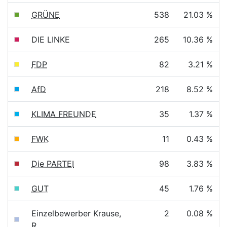
GRÜNE
538
21.03 %
DIE LINKE
265
10.36 %
FDP
82
3.21 %
AfD
218
8.52 %
KLIMA FREUNDE
35
1.37 %
FWK
11
0.43 %
Die PARTEI
98
3.83 %
GUT
45
1.76 %
Einzelbewerber Krause,
2
0.08 %
R.