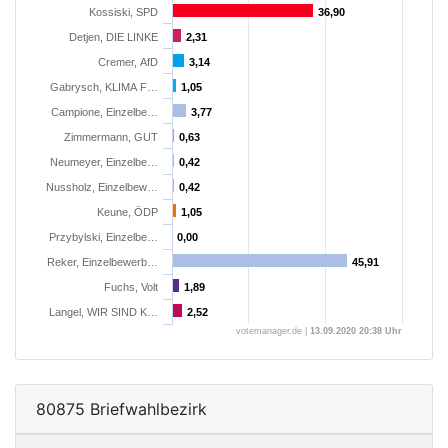
Kossiski, SPD
36,90
36,90
Detjen, DIE LINKE
2,31
2,31
Cremer, AfD
3,14
3,14
Gabrysch, KLIMA F…
1,05
1,05
Campione, Einzelbe…
3,77
3,77
Zimmermann, GUT
0,63
0,63
Neumeyer, Einzelbe…
0,42
0,42
Nussholz, Einzelbew…
0,42
0,42
Keune, ÖDP
1,05
1,05
Przybylski, Einzelbe…
0,00
0,00
Reker, Einzelbewerb…
45,91
45,91
Fuchs, Volt
1,89
1,89
Langel, WIR SIND K…
2,52
2,52
votemanager.de |
13.09.2020 20:38 Uhr
80875 Briefwahlbezirk