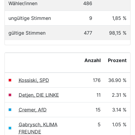
Wähler/innen
486
ungültige Stimmen
9
1,85 %
gültige Stimmen
477
98,15 %
Anzahl
Prozent
Kossiski, SPD
176
36.90 %
Detjen, DIE LINKE
11
2.31 %
Cremer, AfD
15
3.14 %
Gabrysch, KLIMA
5
1.05 %
FREUNDE