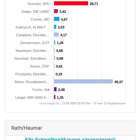
Kossiski, SPD
28,71
28,71
Detjen, DIE LINKE
3,42
3,42
Cremer, AfD
4,67
4,67
Gabrysch, KLIMA F…
2,03
2,03
Campione, Einzelbe…
4,17
4,17
Zimmermann, GUT
1,26
1,26
Neumeyer, Einzelbe…
0,68
0,68
Nussholz, Einzelbew…
0,98
0,98
Keune, ÖDP
0,62
0,62
Przybylski, Einzelbe…
0,19
0,19
Reker, Einzelbewerb…
49,47
49,47
Fuchs, Volt
2,48
2,48
Langel, WIR SIND K…
1,35
1,35
votemanager.de |
13.09.2020 22:07 Uhr - 17 von 17 Ergebnissen
Rath/Heumar
Alle Schnellmeldungen eingegangen!