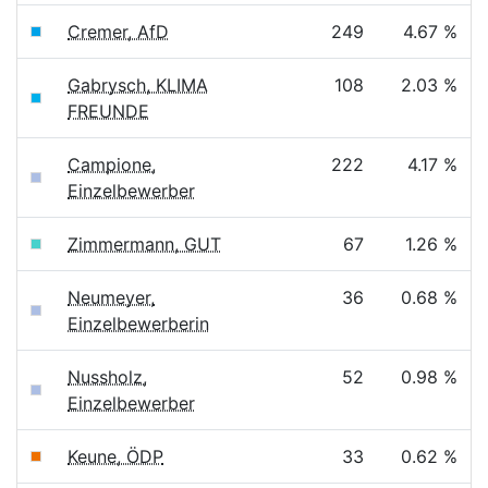
Cremer, AfD
249
4.67 %
Gabrysch, KLIMA
108
2.03 %
FREUNDE
Campione,
222
4.17 %
Einzelbewerber
Zimmermann, GUT
67
1.26 %
Neumeyer,
36
0.68 %
Einzelbewerberin
Nussholz,
52
0.98 %
Einzelbewerber
Keune, ÖDP
33
0.62 %