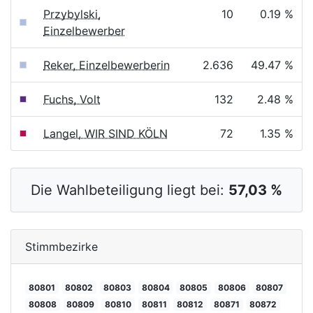
Przybylski,
10
0.19 %
Einzelbewerber
Reker, Einzelbewerberin
2.636
49.47 %
Fuchs, Volt
132
2.48 %
Langel, WIR SIND KÖLN
72
1.35 %
Die Wahlbeteiligung liegt bei:
57,03 %
Stimmbezirke
80801
80802
80803
80804
80805
80806
80807
80808
80809
80810
80811
80812
80871
80872