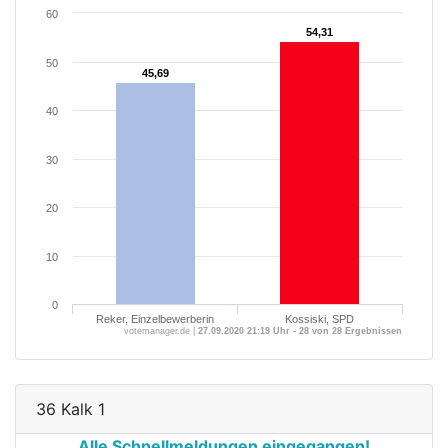
60
54,31
54,31
50
45,69
45,69
40
30
20
10
0
Reker, Einzelbewerberin
Kossiski, SPD
votemanager.de |
27.09.2020 21:19 Uhr - 28 von 28 Ergebnissen
36 Kalk 1
Alle Schnellmeldungen eingegangen!