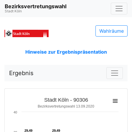
Bezirksvertretungswahl
Stadt Köln
Wahlräume
Hinweise zur Ergebnispräsentation
Ergebnis
Stadt Köln - 90306
Bezirksvertretungswahl 13.09.2020
40
29,49
29,49
29,49
29,49