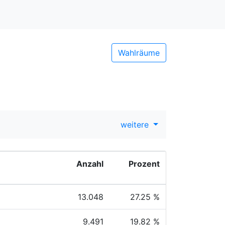
Wahlräume
weitere
Anzahl
Prozent
13.048
27.25 %
9.491
19.82 %