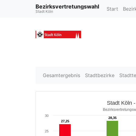
Bezirksvertretungswahl
Start
Bezir
Stadt Köln
Gesamtergebnis
Stadtbezirke
Stadtte
Stadt Köln 
Bezirksvertretungs
30
28,35
28,35
27,25
27,25
25