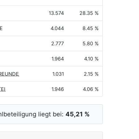
13.574
28.35 %
KE
4.044
8.45 %
2.777
5.80 %
1.964
4.10 %
FREUNDE
1.031
2.15 %
TEI
1.946
4.06 %
lbeteiligung liegt bei:
45,21 %