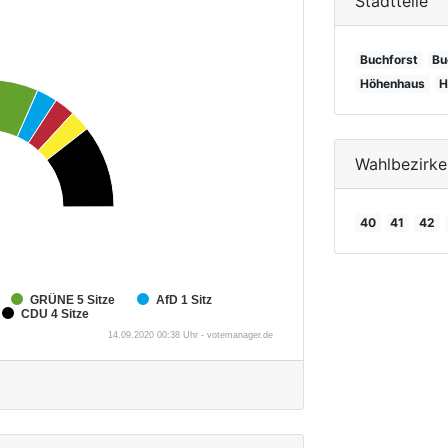
Stadtteile
Buchforst
Bu
Höhenhaus
H
Wahlbezirke
40
41
42
GRÜNE
5 Sitze
AfD
1 Sitz
CDU
4 Sitze
14.09.2020 00:38 Uhr - votemanager.de