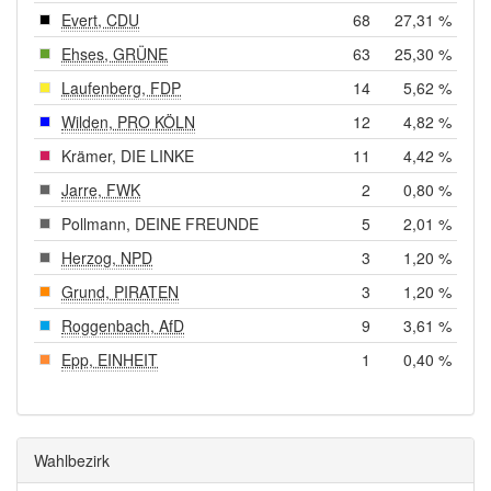
Evert, CDU
68
27,31 %
Ehses, GRÜNE
63
25,30 %
Laufenberg, FDP
14
5,62 %
Wilden, PRO KÖLN
12
4,82 %
Krämer, DIE LINKE
11
4,42 %
Jarre, FWK
2
0,80 %
Pollmann, DEINE FREUNDE
5
2,01 %
Herzog, NPD
3
1,20 %
Grund, PIRATEN
3
1,20 %
Roggenbach, AfD
9
3,61 %
Epp, EINHEIT
1
0,40 %
Wahlbezirk