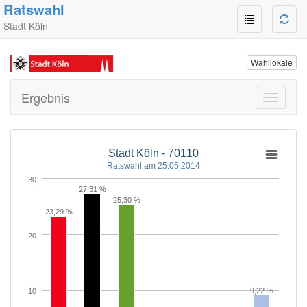
Ratswahl
Stadt Köln
Wahllokale
Ergebnis
Toggle
navigati
Stadt Köln - 70110
Ratswahl am 25.05.2014
30
27,31 %
25,30 %
23,29 %
20
9,22 %
10