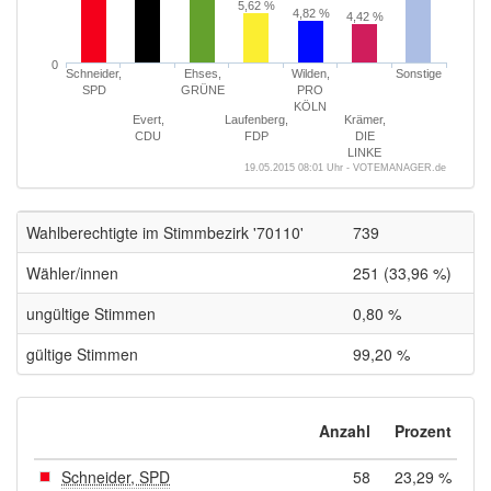
5,62 %
4,82 %
4,42 %
0
Schneider,
Ehses,
Wilden,
Sonstige
SPD
GRÜNE
PRO
KÖLN
Evert,
Laufenberg,
Krämer,
CDU
FDP
DIE
LINKE
19.05.2015 08:01 Uhr - VOTEMANAGER.de
Wahlberechtigte im Stimmbezirk '70110'
739
Wähler/innen
251 (33,96 %)
ungültige Stimmen
0,80 %
gültige Stimmen
99,20 %
Anzahl
Prozent
Schneider, SPD
58
23,29 %