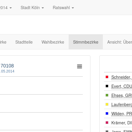
2014
Stadt Köln
Ratswahl
irke
Stadtteile
Wahlbezirke
Stimmbezirke
Ansicht: Übe
- 70108
.05.2014
Schneider
Evert, CD
Ehses, G
Laufenber
Wilden, P
Krämer, D
Jarre, FW