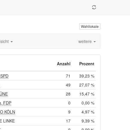
Wahllokale
rsicht
weitere
Anzahl
Prozent
, SPD
71
39,23 %
U
49
27,07 %
RÜNE
28
15,47 %
g, FDP
0
0,00 %
RO KÖLN
9
4,97 %
IE LINKE
17
9,39 %
K
0
0,00 %