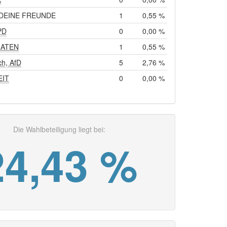
 DEINE FREUNDE
1
0,55 %
PD
0
0,00 %
RATEN
1
0,55 %
h, AfD
5
2,76 %
EIT
0
0,00 %
Die Wahlbeteiligung liegt bei:
24,43 %