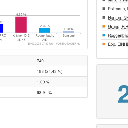
Pollmann,
9,39 %
Herzog, N
 %
Grund, PI
2,76 %
1,10 %
Roggenbac
 PRO
Krämer, DIE
Roggenbach,
Sonstige
N
LINKE
AfD
Epp, EINH
19.05.2015 07:59 Uhr - VOTEMANAGER.de
749
183 (24,43 %)
1,09 %
98,91 %