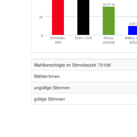
15,47 %
10
4,97
0
Schneider,
Evert, CDU
Ehses,
Wilden,
SPD
GRÜNE
KÖL
Wahlberechtigte im Stimmbezirk '70108'
Wähler/innen
ungültige Stimmen
gültige Stimmen