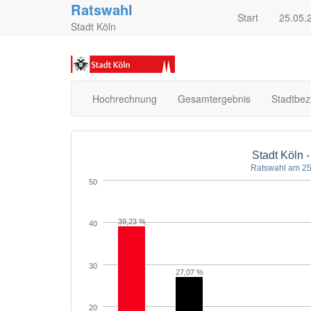
Ratswahl
Start
25.05.
Stadt Köln
Hochrechnung
Gesamtergebnis
Stadtbez
Stadt Köln 
Ratswahl am 25
50
39,23 %
40
30
27,07 %
20