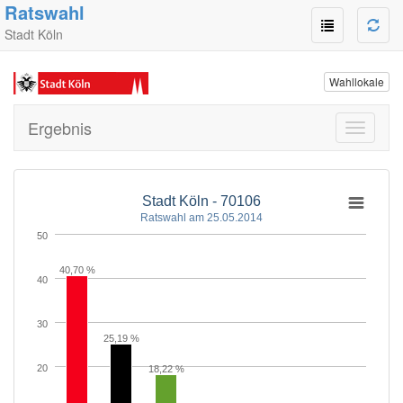
Ratswahl
Stadt Köln
Wahllokale
Ergebnis
Toggle
navigati
Stadt Köln - 70106
Ratswahl am 25.05.2014
50
40,70 %
40
30
25,19 %
20
18,22 %