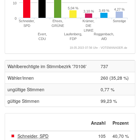
10
5,04 %
4,27 %
3,49 %
3,10 %
0
Schneider,
Ehses,
Krämer,
Sonstige
SPD
GRÜNE
DIE
LINKE
Evert,
Laufenberg,
Roggenbach,
CDU
FDP
AfD
19.05.2015 07:56 Uhr - VOTEMANAGER.de
Wahlberechtigte im Stimmbezirk '70106'
737
Wähler/innen
260 (35,28 %)
ungültige Stimmen
0,77 %
gültige Stimmen
99,23 %
Anzahl
Prozent
Schneider, SPD
105
40,70 %