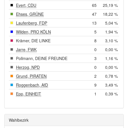
Evert, CDU
65
25,19 %
Ehses, GRÜNE
47
18,22 %
Laufenberg, FDP
13
5,04 %
Wilden, PRO KÖLN
5
1,94 %
Krämer, DIE LINKE
8
3,10 %
Jarre, FWK
0
0,00 %
Pollmann, DEINE FREUNDE
3
1,16 %
Herzog, NPD
0
0,00 %
Grund, PIRATEN
2
0,78 %
Roggenbach, AfD
9
3,49 %
Epp, EINHEIT
1
0,39 %
Wahlbezirk