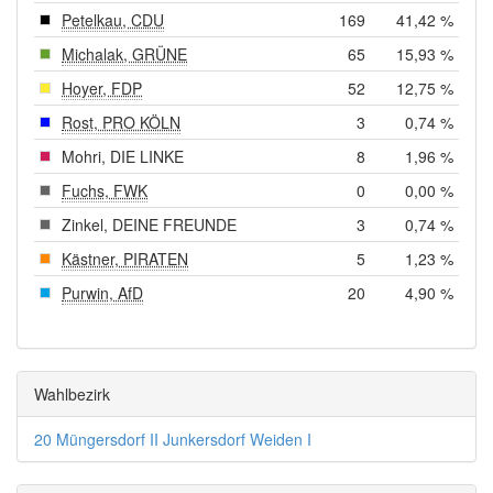
Petelkau, CDU
169
41,42 %
Michalak, GRÜNE
65
15,93 %
Hoyer, FDP
52
12,75 %
Rost, PRO KÖLN
3
0,74 %
Mohri, DIE LINKE
8
1,96 %
Fuchs, FWK
0
0,00 %
Zinkel, DEINE FREUNDE
3
0,74 %
Kästner, PIRATEN
5
1,23 %
Purwin, AfD
20
4,90 %
Wahlbezirk
20 Müngersdorf II Junkersdorf Weiden I