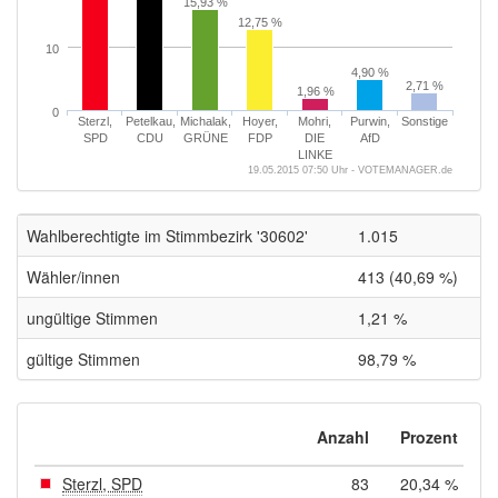
15,93 %
12,75 %
10
4,90 %
2,71 %
1,96 %
0
Sterzl,
Petelkau,
Michalak,
Hoyer,
Mohri,
Purwin,
Sonstige
SPD
CDU
GRÜNE
FDP
DIE
AfD
LINKE
19.05.2015 07:50 Uhr - VOTEMANAGER.de
Wahlberechtigte im Stimmbezirk '30602'
1.015
Wähler/innen
413 (40,69 %)
ungültige Stimmen
1,21 %
gültige Stimmen
98,79 %
Anzahl
Prozent
Sterzl, SPD
83
20,34 %