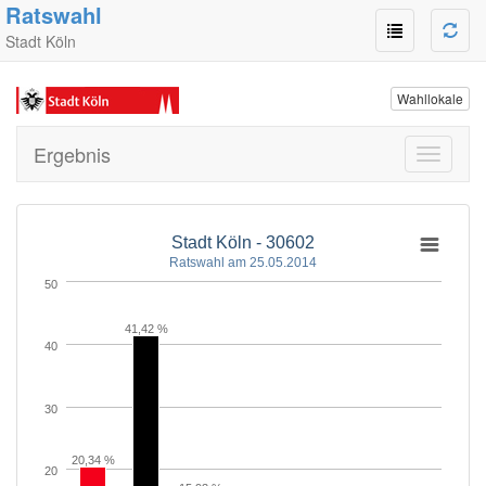
Ratswahl
Stadt Köln
Wahllokale
Ergebnis
Toggle
navigati
Stadt Köln - 30602
Ratswahl am 25.05.2014
50
41,42 %
40
30
20,34 %
20