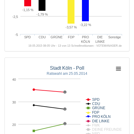
-1,15 %
-1,79 %
-2,5
-3,22 %
-3,57 %
-5
SPD
CDU
GRÜNE
FDP
PRO
DIE
Sonstige
KÖLN
LINKE
19.05.2015 08:05 Uhr - 13 von 13 Schnellmeldungen - VOTEMANAGER.de
Stadt Köln - Poll
Ratswahl am 25.05.2014
40
SPD
30
CDU
GRÜNE
FDP
PRO KÖLN
DIE LINKE
20
FWK
DEINE FREUNDE
NPD