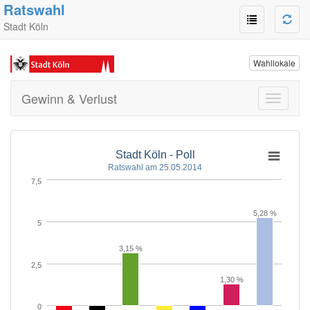
Ratswahl
Stadt Köln
Wahllokale
Gewinn & Verlust
Toggle
navigati
Stadt Köln - Poll
Ratswahl am 25.05.2014
7,5
5,28 %
5
3,15 %
2,5
1,30 %
0