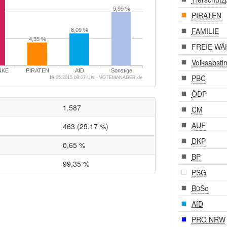
9,99 %
PIRATEN
FAMILIE
6,09 %
4,35 %
FREIE WÄ
Volksabst
NKE
PIRATEN
AfD
Sonstige
PBC
19.05.2015 08:07 Uhr - VOTEMANAGER.de
ÖDP
1.587
CM
AUF
463 (29,17 %)
DKP
0,65 %
BP
99,35 %
PSG
BüSo
AfD
PRO NRW