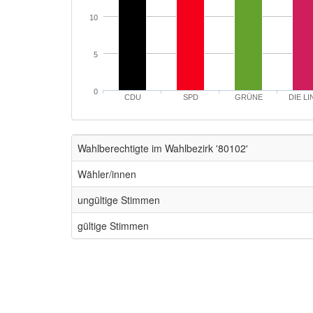
10
5
0
CDU
SPD
GRÜNE
DIE LI
Wahlberechtigte im Wahlbezirk '80102'
Wähler/innen
ungültige Stimmen
gültige Stimmen