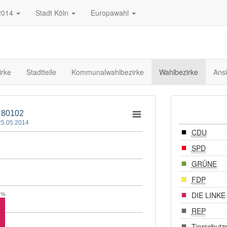
2014
Stadt Köln
Europawahl
irke
Stadtteile
Kommunalwahlbezirke
Wahlbezirke
Ansi
- 80102
5.05.2014
CDU
SPD
GRÜNE
FDP
DIE LINKE
 %
REP
Tierschutzp