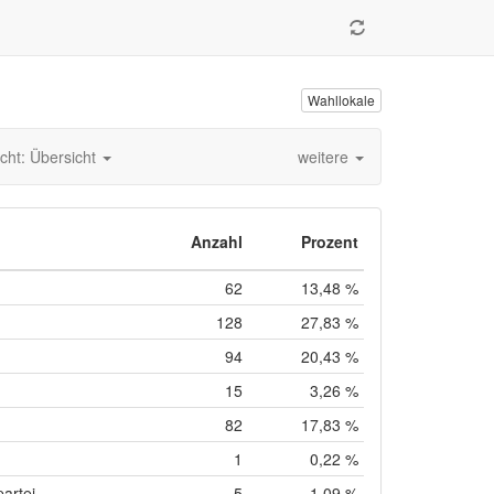
Wahllokale
cht: Übersicht
weitere
Anzahl
Prozent
62
13,48 %
128
27,83 %
94
20,43 %
15
3,26 %
82
17,83 %
1
0,22 %
artei
5
1,09 %