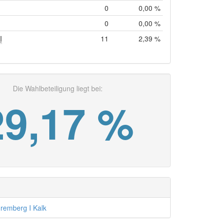
0
0,00 %
0
0,00 %
I
11
2,39 %
Die Wahlbeteiligung liegt bei:
29,17 %
remberg I Kalk