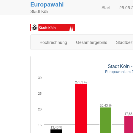
Europawahl
Start
25.05.
Stadt Köln
Hochrechnung
Gesamtergebnis
Stadtbez
Stadt Köln 
Europawahl am 2
30
27,83 %
25
20,43 %
20
17,83
15
13,48 %