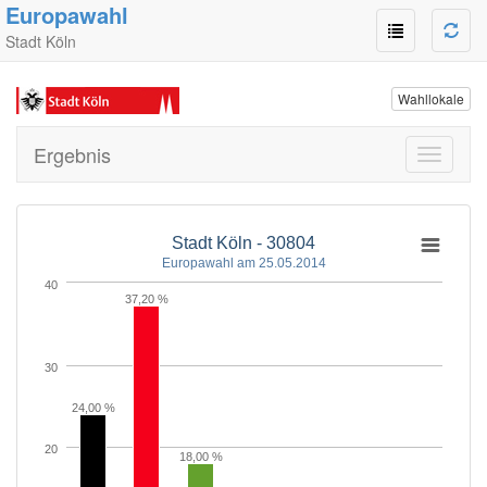
Europawahl
Stadt Köln
Wahllokale
Ergebnis
Toggle
navigati
Stadt Köln - 30804
Europawahl am 25.05.2014
40
37,20 %
30
24,00 %
20
18,00 %