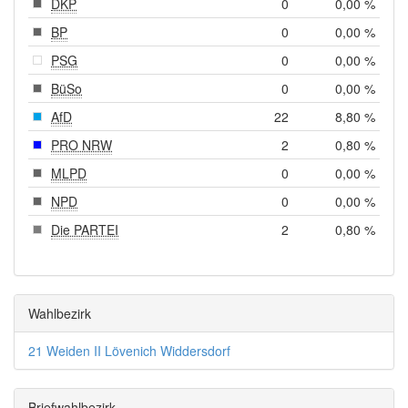
DKP
0
0,00 %
BP
0
0,00 %
PSG
0
0,00 %
BüSo
0
0,00 %
AfD
22
8,80 %
PRO NRW
2
0,80 %
MLPD
0
0,00 %
NPD
0
0,00 %
Die PARTEI
2
0,80 %
Wahlbezirk
21 Weiden II Lövenich Widdersdorf
Briefwahlbezirk