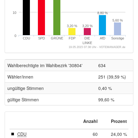
10
8,80 %
5,60 %
3,20 %
3,20 %
0
CDU
SPD
GRÜNE
FDP
DIE
AfD
Sonstige
LINKE
19.05.2015 07:38 Uhr - VOTEMANAGER.de
Wahlberechtigte im Wahlbezirk '30804'
634
Wähler/innen
251 (39,59 %)
ungültige Stimmen
0,40 %
gültige Stimmen
99,60 %
Anzahl
Prozent
CDU
60
24,00 %