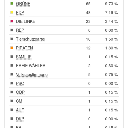
GRÜNE
65
9,73 %
FDP
48
7,19 %
DIE LINKE
23
3,44 %
REP
0
0,00 %
Tierschutzpartei
10
1,50 %
PIRATEN
12
1,80 %
FAMILIE
1
0,15 %
FREIE WÄHLER
2
0,30 %
Volksabstimmung
5
0,75 %
PBC
0
0,00 %
ÖDP
1
0,15 %
CM
1
0,15 %
AUF
1
0,15 %
DKP
0
0,00 %
BP
1
0,15 %