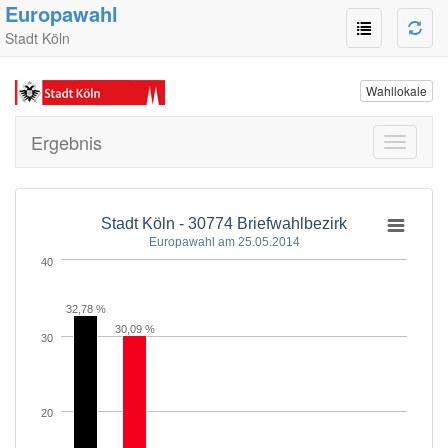
Europawahl
Stadt Köln
Wahllokale
Ergebnis
Toggle
navigati
Stadt Köln - 30774 Briefwahlbezirk
Europawahl am 25.05.2014
40
32,78 %
30,09 %
30
20