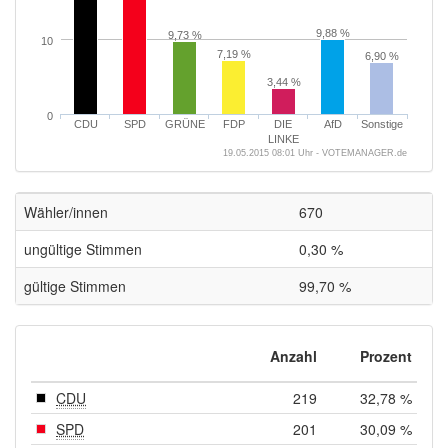
9,88 %
9,73 %
10
7,19 %
6,90 %
3,44 %
0
CDU
SPD
GRÜNE
FDP
DIE
AfD
Sonstige
LINKE
19.05.2015 08:01 Uhr - VOTEMANAGER.de
Wähler/innen
670
ungültige Stimmen
0,30 %
gültige Stimmen
99,70 %
Anzahl
Prozent
CDU
219
32,78 %
SPD
201
30,09 %