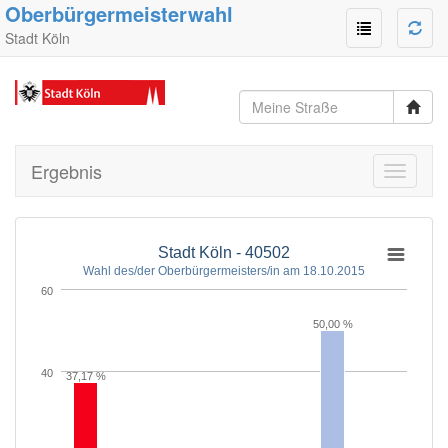
Oberbürgermeisterwahl
Stadt Köln
Ergebnis
Toggle
navigati
Stadt Köln - 40502
Wahl des/der Oberbürgermeisters/in am 18.10.2015
60
50,00 %
40
37,17 %