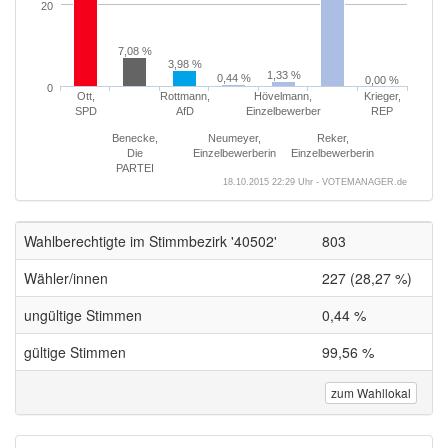
20
7,08 %
3,98 %
1,33 %
0,44 %
0,00 %
0
Ott,
Rottmann,
Hövelmann,
Krieger,
SPD
AfD
Einzelbewerber
REP
Benecke,
Neumeyer,
Reker,
Die
Einzelbewerberin
Einzelbewerberin
PARTEI
18.10.2015 22:29 Uhr - VOTEMANAGER.de
Wahlberechtigte im Stimmbezirk '40502'
803
Wähler/innen
227 (28,27 %)
ungültige Stimmen
0,44 %
gültige Stimmen
99,56 %
zum Wahllokal