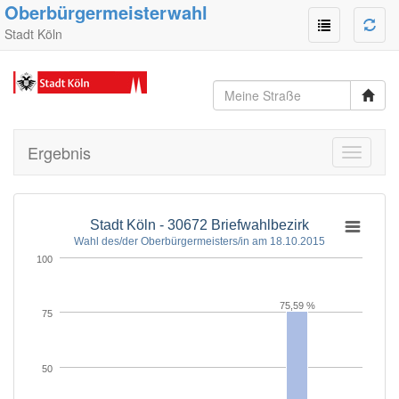
Oberbürgermeisterwahl
Stadt Köln
Ergebnis
Toggle
navigati
Stadt Köln - 30672 Briefwahlbezirk
Wahl des/der Oberbürgermeisters/in am 18.10.2015
100
75,59 %
75
50