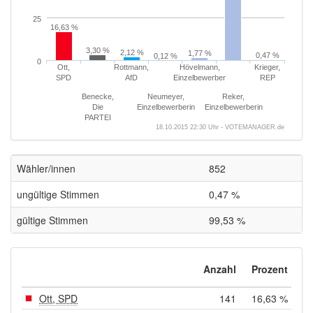
25
16,63 %
3,30 %
2,12 %
1,77 %
0,47 %
0,12 %
0
Ott,
Rottmann,
Hövelmann,
Krieger,
SPD
AfD
Einzelbewerber
REP
Benecke,
Neumeyer,
Reker,
Die
Einzelbewerberin
Einzelbewerberin
PARTEI
18.10.2015 22:30 Uhr - VOTEMANAGER.de
Wähler/innen
852
ungültige Stimmen
0,47 %
gültige Stimmen
99,53 %
Anzahl
Prozent
Ott, SPD
141
16,63 %