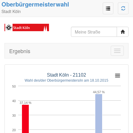
Oberbürgermeisterwahl
Stadt Köln
Ergebnis
Toggle
navigati
Stadt Köln - 21102
Wahl des/der Oberbürgermeisters/in am 18.10.2015
50
44,57 %
40
37,14 %
30
20