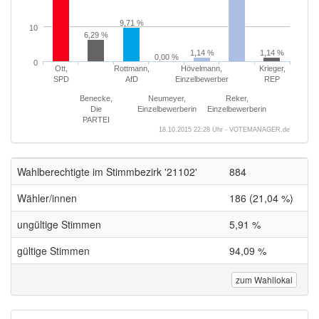
9,71 %
10
6,29 %
1,14 %
1,14 %
0,00 %
0
Ott,
Rottmann,
Hövelmann,
Krieger,
SPD
AfD
Einzelbewerber
REP
Benecke,
Neumeyer,
Reker,
Die
Einzelbewerberin
Einzelbewerberin
PARTEI
18.10.2015 22:28 Uhr - VOTEMANAGER.de
Wahlberechtigte im Stimmbezirk '21102'
884
Wähler/innen
186 (21,04 %)
ungültige Stimmen
5,91 %
gültige Stimmen
94,09 %
zum Wahllokal