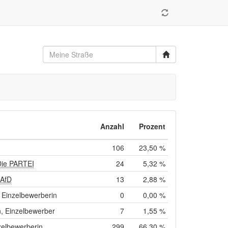
Anzahl
Prozent
106
23,50 %
Die PARTEI
24
5,32 %
 AfD
13
2,88 %
Einzelbewerberin
0
0,00 %
, Einzelbewerber
7
1,55 %
zelbewerberin
299
66,30 %