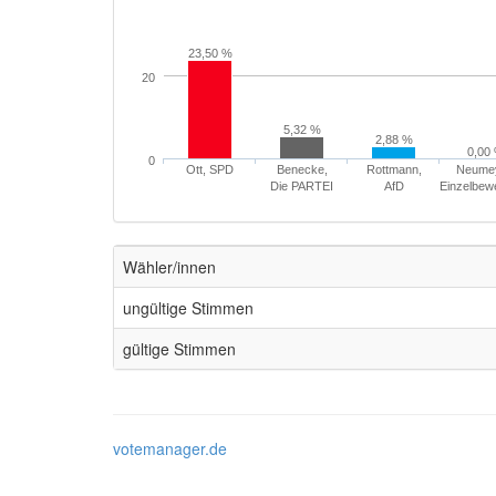
23,50 %
20
5,32 %
2,88 %
0,00
0
Ott, SPD
Benecke,
Rottmann,
Neumey
Die PARTEI
AfD
Einzelbew
Wähler/innen
ungültige Stimmen
gültige Stimmen
votemanager.de