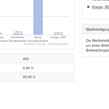
Krieger, R
Wahlbeteiligun
1,55 %
0,44 %
 %
er,
Hövelmann,
Reker,
Krieger, REP
Die Wahlbeteil
erberin
Einzelbewerber
Einzelbewerberin
um einen Briefw
18.10.2015 22:30 Uhr - VOTEMANAGER.de
Briefwahlerge
453
0,44 %
99,56 %