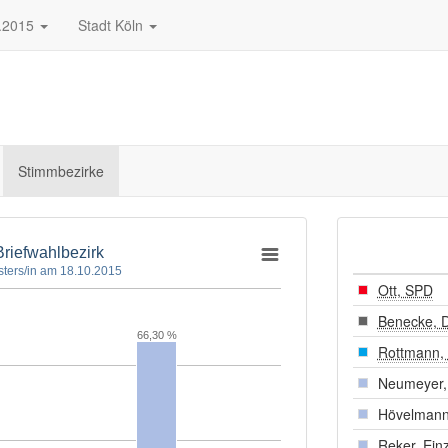
.2015
Stadt Köln
Stimmbezirke
Briefwahlbezirk
ters/in am 18.10.2015
Ott, SPD
Benecke, 
66,30 %
Rottmann,
Neumeyer, 
Hövelmann
Reker, Ein