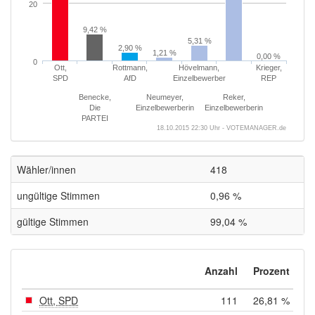
20
9,42 %
5,31 %
2,90 %
1,21 %
0,00 %
0
Ott,
Rottmann,
Hövelmann,
Krieger,
SPD
AfD
Einzelbewerber
REP
Benecke,
Neumeyer,
Reker,
Die
Einzelbewerberin
Einzelbewerberin
PARTEI
18.10.2015 22:30 Uhr - VOTEMANAGER.de
Wähler/innen
418
ungültige Stimmen
0,96 %
gültige Stimmen
99,04 %
Anzahl
Prozent
Ott, SPD
111
26,81 %