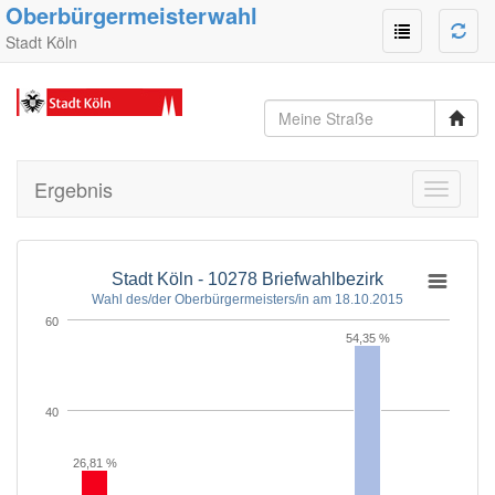
Oberbürgermeisterwahl
Stadt Köln
Ergebnis
Toggle
navigati
Stadt Köln - 10278 Briefwahlbezirk
Wahl des/der Oberbürgermeisters/in am 18.10.2015
60
54,35 %
40
26,81 %