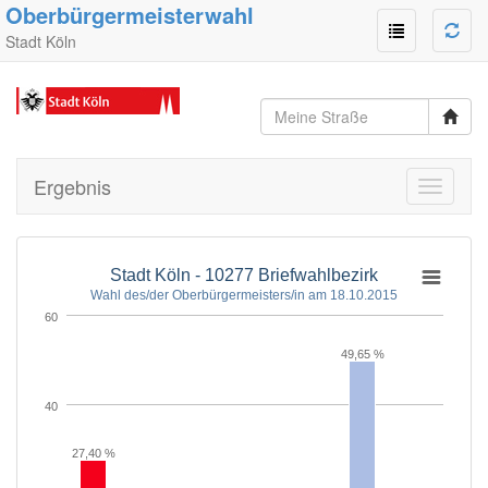
Oberbürgermeisterwahl
Stadt Köln
Ergebnis
Toggle
navigati
Stadt Köln - 10277 Briefwahlbezirk
Wahl des/der Oberbürgermeisters/in am 18.10.2015
60
49,65 %
40
27,40 %