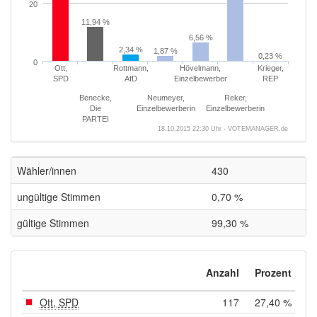
20
11,94 %
6,56 %
2,34 %
1,87 %
0,23 %
0
Ott,
Rottmann,
Hövelmann,
Krieger,
SPD
AfD
Einzelbewerber
REP
Benecke,
Neumeyer,
Reker,
Die
Einzelbewerberin
Einzelbewerberin
PARTEI
18.10.2015 22:30 Uhr - VOTEMANAGER.de
Wähler/innen
430
ungültige Stimmen
0,70 %
gültige Stimmen
99,30 %
Anzahl
Prozent
Ott, SPD
117
27,40 %