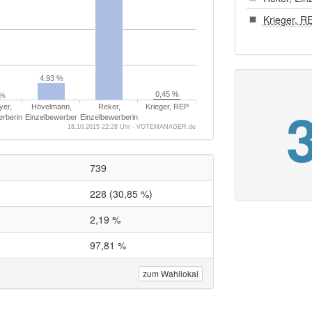
Krieger, R
4,93 %
0,45 %
 %
er,
Hövelmann,
Reker,
Krieger, REP
erberin
Einzelbewerber
Einzelbewerberin
18.10.2015 22:28 Uhr - VOTEMANAGER.de
739
228 (30,85 %)
2,19 %
97,81 %
zum Wahllokal