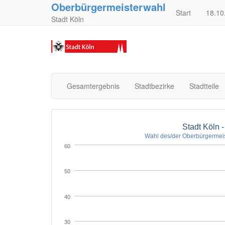
Oberbürgermeisterwahl
Start
18.10
Stadt Köln
Gesamtergebnis
Stadtbezirke
Stadtteile
Stadt Köln 
Wahl des/der Oberbürgermeis
60
50
40
30