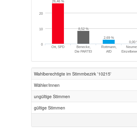
26,46 %
20
8,52 %
10
2,69 %
0,00
0
Ott, SPD
Benecke,
Rottmann,
Neumey
Die PARTEI
AfD
Einzelbew
Wahlberechtigte im Stimmbezirk '10215'
Wähler/innen
ungültige Stimmen
gültige Stimmen