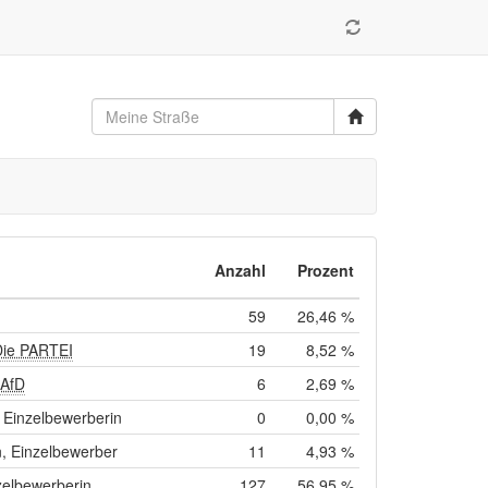
Anzahl
Prozent
59
26,46 %
Die PARTEI
19
8,52 %
 AfD
6
2,69 %
Einzelbewerberin
0
0,00 %
, Einzelbewerber
11
4,93 %
zelbewerberin
127
56,95 %