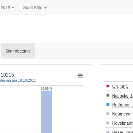
.2015
Stadt Köln
Stimmbezirke
- 10215
ters/in am 18.10.2015
Ott, SPD
56,95 %
Benecke, 
Rottmann,
Neumeyer, 
Hövelmann
Reker, Ein