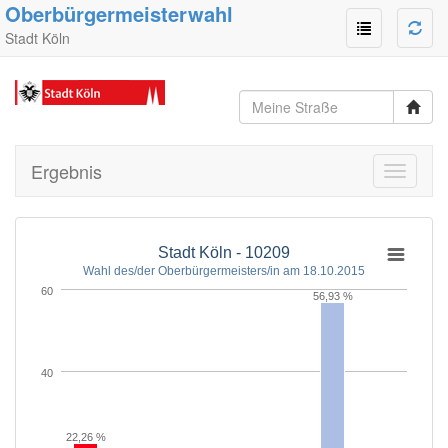
Oberbürgermeisterwahl
Stadt Köln
Ergebnis
Toggle
navigati
Stadt Köln - 10209
Wahl des/der Oberbürgermeisters/in am 18.10.2015
60
56,93 %
40
22,26 %