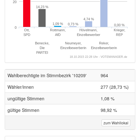
20
14,23 %
4,74 %
1,09 %
0,73 %
0,00 %
0
Ott,
Rottmann,
Hövelmann,
Krieger,
SPD
AfD
Einzelbewerber
REP
Benecke,
Neumeyer,
Reker,
Die
Einzelbewerberin
Einzelbewerberin
PARTEI
18.10.2015 22:28 Uhr - VOTEMANAGER.de
Wahlberechtigte im Stimmbezirk '10209'
964
Wähler/innen
277 (28,73 %)
ungültige Stimmen
1,08 %
gültige Stimmen
98,92 %
zum Wahllokal