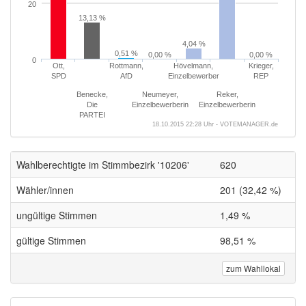
20
13,13 %
4,04 %
0,51 %
0,00 %
0,00 %
0
Ott,
Rottmann,
Hövelmann,
Krieger,
SPD
AfD
Einzelbewerber
REP
Benecke,
Neumeyer,
Reker,
Die
Einzelbewerberin
Einzelbewerberin
PARTEI
18.10.2015 22:28 Uhr - VOTEMANAGER.de
Wahlberechtigte im Stimmbezirk '10206'
620
Wähler/innen
201 (32,42 %)
ungültige Stimmen
1,49 %
gültige Stimmen
98,51 %
zum Wahllokal