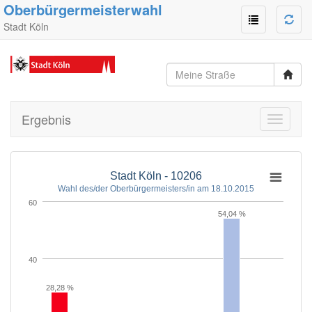
Oberbürgermeisterwahl
Stadt Köln
Ergebnis
Toggle
navigati
Stadt Köln - 10206
Wahl des/der Oberbürgermeisters/in am 18.10.2015
60
54,04 %
40
28,28 %