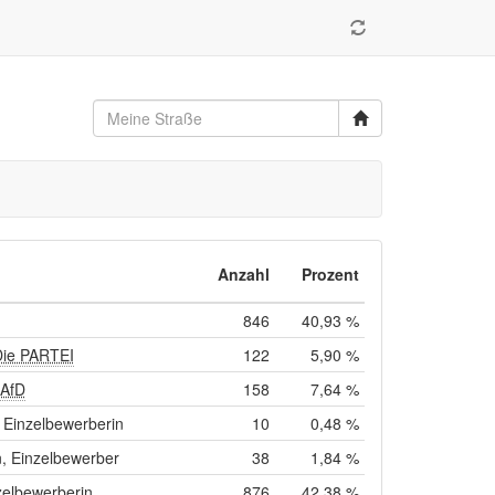
Anzahl
Prozent
846
40,93 %
Die PARTEI
122
5,90 %
 AfD
158
7,64 %
Einzelbewerberin
10
0,48 %
, Einzelbewerber
38
1,84 %
zelbewerberin
876
42,38 %