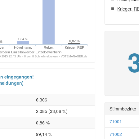
Krieger, R
1,84 %
0,82 %
 %
er,
Hövelmann,
Reker,
Krieger, REP
erberin
Einzelbewerber
Einzelbewerberin
0.2015 22:43 Uhr - 8 von 8 Schnellmeldungen - VOTEMANAGER.de
en eingegangen!
lmeldungen)
6.306
Stimmbezirke
2.085 (33,06 %)
71001
0,86 %
99,14 %
71002