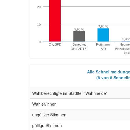
20
10
7,64 %
5,90 %
0,48
0
Ott, SPD
Benecke,
Rottmann,
Neumey
Die PARTEI
AfD
Einzelbew
18.1
Alle Schnellmeldung
(8 von 8 Schnel
Wahlberechtigte im Stadtteil 'Wahnheide'
Wähler/innen
ungültige Stimmen
gültige Stimmen