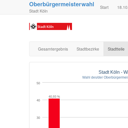
Oberbürgermeisterwahl
Start
18.10
Stadt Köln
Gesamtergebnis
Stadtbezirke
Stadtteile
Stadt Köln - 
Wahl des/der Oberbürgermeis
50
40,93 %
40
30