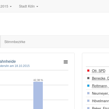
.2015
Stadt Köln
Stimmbezirke
Wahnheide
ters/in am 18.10.2015
Ott, SPD
Benecke, 
42,38 %
Rottmann,
Neumeyer, 
Hövelmann
Reker, Ein