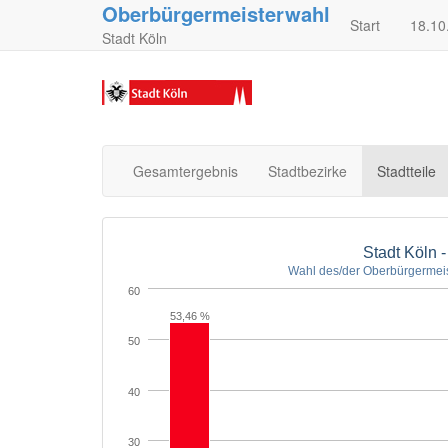
Oberbürgermeisterwahl
Start
18.10
Stadt Köln
Gesamtergebnis
Stadtbezirke
Stadtteile
Stadt Köln -
Wahl des/der Oberbürgermeis
60
53,46 %
50
40
30