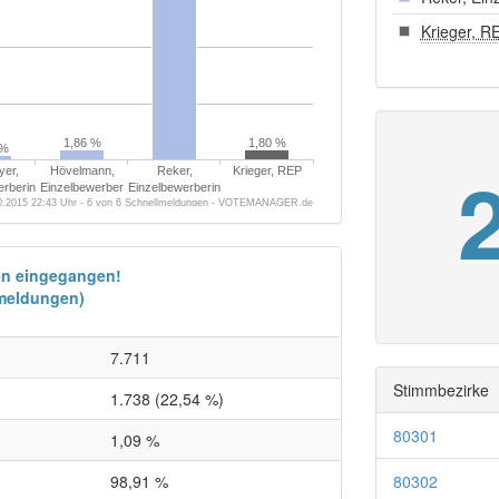
Krieger, R
1,86 %
1,80 %
 %
er,
Hövelmann,
Reker,
Krieger, REP
erberin
Einzelbewerber
Einzelbewerberin
0.2015 22:43 Uhr - 6 von 6 Schnellmeldungen - VOTEMANAGER.de
en eingegangen!
lmeldungen)
7.711
Stimmbezirke
1.738 (22,54 %)
80301
1,09 %
98,91 %
80302