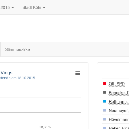
.2015
Stadt Köln
Stimmbezirke
 Vingst
ters/in am 18.10.2015
Ott, SPD
Benecke, 
Rottmann,
Neumeyer, 
Hövelmann
28,68 %
Reker, Ein