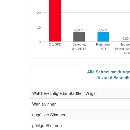
20
10
6,81 %
6,57 %
0,81
0
Ott, SPD
Benecke,
Rottmann,
Neumey
Die PARTEI
AfD
Einzelbew
18.1
Alle Schnellmeldung
(6 von 6 Schnel
Wahlberechtigte im Stadtteil 'Vingst'
Wähler/innen
ungültige Stimmen
gültige Stimmen