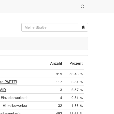
Anzahl
Prozent
919
53,46 %
Die PARTEI
117
6,81 %
 AfD
113
6,57 %
Einzelbewerberin
14
0,81 %
, Einzelbewerber
32
1,86 %
zelbewerberin
493
28,68 %