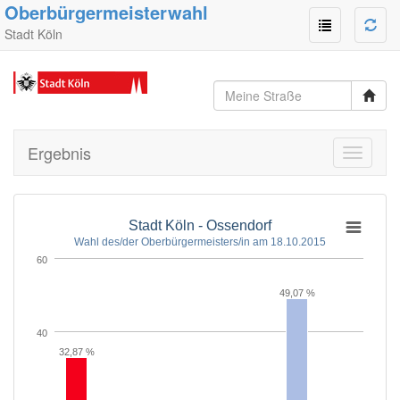
Oberbürgermeisterwahl
Stadt Köln
Ergebnis
Toggle
navigati
Stadt Köln - Ossendorf
Wahl des/der Oberbürgermeisters/in am 18.10.2015
60
49,07 %
40
32,87 %