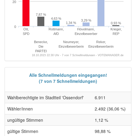
20
7,87 %
4,63 %
3,29 %
1,34 %
0,93 %
0
Ott,
Rottmann,
Hövelmann,
Krieger,
SPD
AfD
Einzelbewerber
REP
Benecke,
Neumeyer,
Reker,
Die
Einzelbewerberin
Einzelbewerberin
PARTEI
18.10.2015 22:30 Uhr - 7 von 7 Schnellmeldungen - VOTEMANAGER.de
Alle Schnellmeldungen eingegangen!
(7 von 7 Schnellmeldungen)
Wahlberechtigte im Stadtteil 'Ossendorf'
6.911
Wähler/innen
2.492 (36,06 %)
ungültige Stimmen
1,12 %
gültige Stimmen
98,88 %