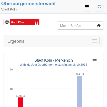
Oberbürgermeisterwahl
Stadt Köln
Ergebnis
Toggle
navigati
Stadt Köln - Merkenich
Wahl des/der Oberbürgermeisters/in am 18.10.2015
60
53,49 %
40
31,05 %