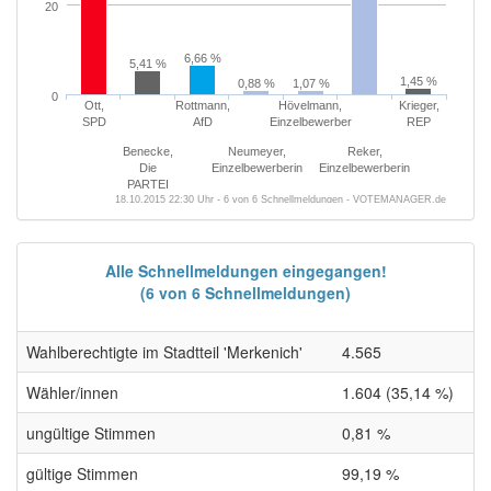
20
6,66 %
5,41 %
1,45 %
0,88 %
1,07 %
0
Ott,
Rottmann,
Hövelmann,
Krieger,
SPD
AfD
Einzelbewerber
REP
Benecke,
Neumeyer,
Reker,
Die
Einzelbewerberin
Einzelbewerberin
PARTEI
18.10.2015 22:30 Uhr - 6 von 6 Schnellmeldungen - VOTEMANAGER.de
Alle Schnellmeldungen eingegangen!
(6 von 6 Schnellmeldungen)
Wahlberechtigte im Stadtteil 'Merkenich'
4.565
Wähler/innen
1.604 (35,14 %)
ungültige Stimmen
0,81 %
gültige Stimmen
99,19 %