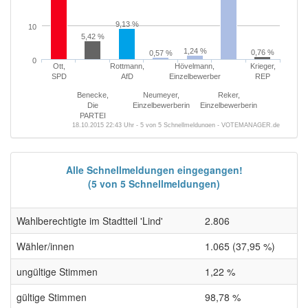
9,13 %
10
5,42 %
1,24 %
0,76 %
0,57 %
0
Ott,
Rottmann,
Hövelmann,
Krieger,
SPD
AfD
Einzelbewerber
REP
Benecke,
Neumeyer,
Reker,
Die
Einzelbewerberin
Einzelbewerberin
PARTEI
18.10.2015 22:43 Uhr - 5 von 5 Schnellmeldungen - VOTEMANAGER.de
Alle Schnellmeldungen eingegangen!
(5 von 5 Schnellmeldungen)
Wahlberechtigte im Stadtteil 'Lind'
2.806
Wähler/innen
1.065 (37,95 %)
ungültige Stimmen
1,22 %
gültige Stimmen
98,78 %