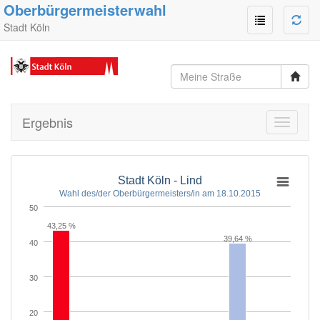
Oberbürgermeisterwahl
Stadt Köln
Ergebnis
Toggle
navigati
Stadt Köln - Lind
Wahl des/der Oberbürgermeisters/in am 18.10.2015
50
43,25 %
39,64 %
40
30
20