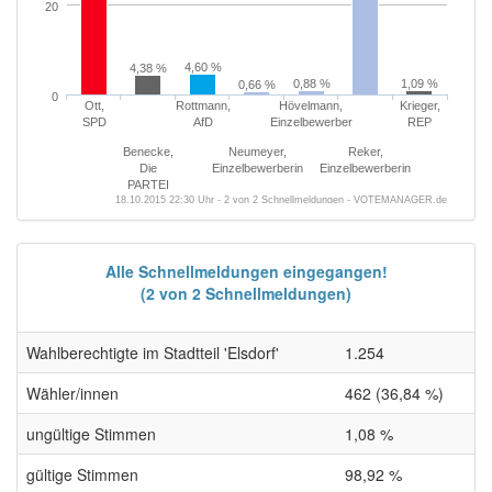
20
4,60 %
4,38 %
0,88 %
1,09 %
0,66 %
0
Ott,
Rottmann,
Hövelmann,
Krieger,
SPD
AfD
Einzelbewerber
REP
Benecke,
Neumeyer,
Reker,
Die
Einzelbewerberin
Einzelbewerberin
PARTEI
18.10.2015 22:30 Uhr - 2 von 2 Schnellmeldungen - VOTEMANAGER.de
Alle Schnellmeldungen eingegangen!
(2 von 2 Schnellmeldungen)
Wahlberechtigte im Stadtteil 'Elsdorf'
1.254
Wähler/innen
462 (36,84 %)
ungültige Stimmen
1,08 %
gültige Stimmen
98,92 %