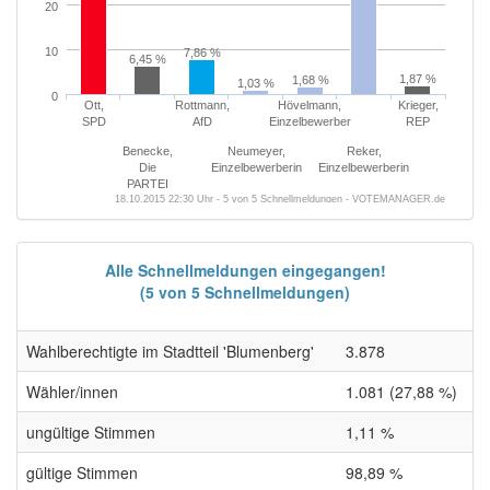
20
10
7,86 %
6,45 %
1,87 %
1,68 %
1,03 %
0
Ott,
Rottmann,
Hövelmann,
Krieger,
SPD
AfD
Einzelbewerber
REP
Benecke,
Neumeyer,
Reker,
Die
Einzelbewerberin
Einzelbewerberin
PARTEI
18.10.2015 22:30 Uhr - 5 von 5 Schnellmeldungen - VOTEMANAGER.de
Alle Schnellmeldungen eingegangen!
(5 von 5 Schnellmeldungen)
Wahlberechtigte im Stadtteil 'Blumenberg'
3.878
Wähler/innen
1.081 (27,88 %)
ungültige Stimmen
1,11 %
gültige Stimmen
98,89 %