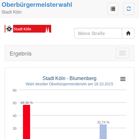
Oberbürgermeisterwahl
Stadt Köln
Ergebnis
Toggle
navigati
Stadt Köln - Blumenberg
Wahl des/der Oberbürgermeisters/in am 18.10.2015
60
48,36 %
50
40
32,74 %
30