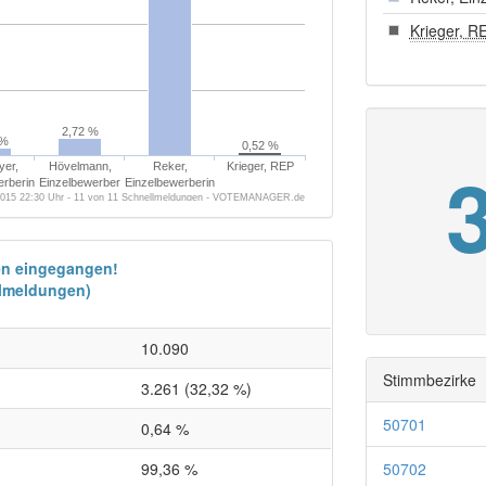
Krieger, R
2,72 %
 %
0,52 %
er,
Hövelmann,
Reker,
Krieger, REP
erberin
Einzelbewerber
Einzelbewerberin
2015 22:30 Uhr - 11 von 11 Schnellmeldungen - VOTEMANAGER.de
en eingegangen!
llmeldungen)
10.090
Stimmbezirke
3.261 (32,32 %)
50701
0,64 %
99,36 %
50702