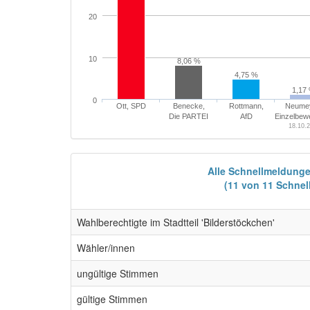
20
10
8,06 %
4,75 %
1,17
0
Ott, SPD
Benecke,
Rottmann,
Neumey
Die PARTEI
AfD
Einzelbew
18.10.
Alle Schnellmeldung
(11 von 11 Schne
Wahlberechtigte im Stadtteil 'Bilderstöckchen'
Wähler/innen
ungültige Stimmen
gültige Stimmen