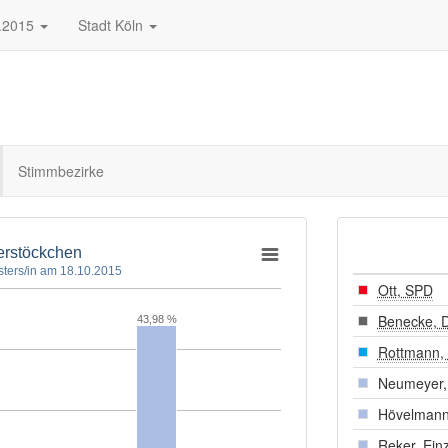
.2015
Stadt Köln
Stimmbezirke
derstöckchen
ters/in am 18.10.2015
Ott, SPD
Benecke, 
43,98 %
Rottmann,
Neumeyer, 
Hövelmann
Reker, Ein