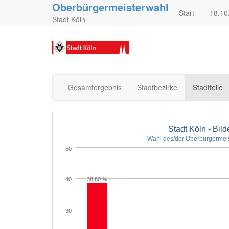
Oberbürgermeisterwahl
Start
18.10
Stadt Köln
Gesamtergebnis
Stadtbezirke
Stadtteile
Stadt Köln - Bil
Wahl des/der Oberbürgermeis
50
38,80 %
40
30