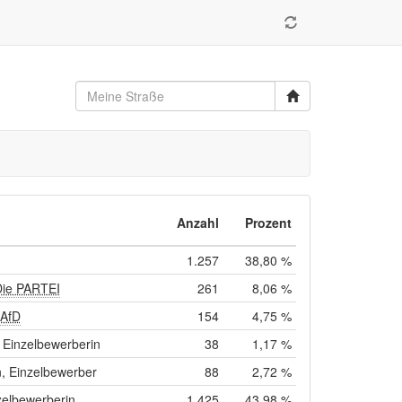
Anzahl
Prozent
1.257
38,80 %
Die PARTEI
261
8,06 %
 AfD
154
4,75 %
Einzelbewerberin
38
1,17 %
, Einzelbewerber
88
2,72 %
zelbewerberin
1.425
43,98 %