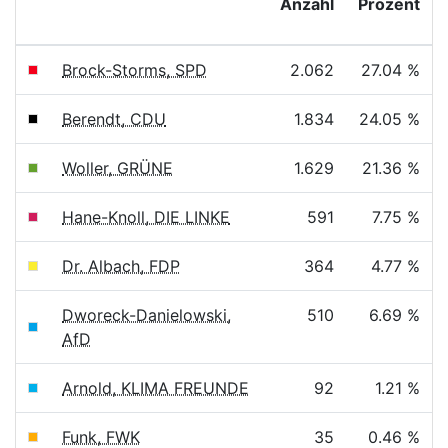
Anzahl
Prozent
Brock-Storms, SPD
2.062
27.04 %
Berendt, CDU
1.834
24.05 %
Woller, GRÜNE
1.629
21.36 %
Hane-Knoll, DIE LINKE
591
7.75 %
Dr. Albach, FDP
364
4.77 %
Dworeck-Danielowski,
510
6.69 %
AfD
Arnold, KLIMA FREUNDE
92
1.21 %
Funk, FWK
35
0.46 %