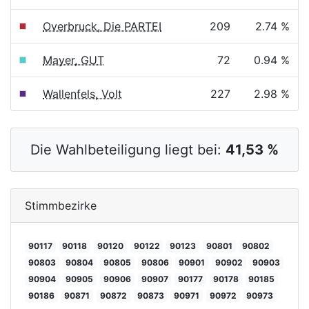
Overbruck, Die PARTEI
209
2.74 %
Mayer, GUT
72
0.94 %
Wallenfels, Volt
227
2.98 %
Die Wahlbeteiligung liegt bei:
41,53 %
Stimmbezirke
90117
90118
90120
90122
90123
90801
90802
90803
90804
90805
90806
90901
90902
90903
90904
90905
90906
90907
90177
90178
90185
90186
90871
90872
90873
90971
90972
90973