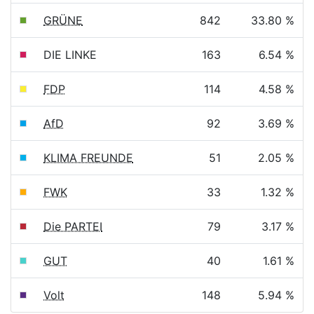
GRÜNE
842
33.80 %
DIE LINKE
163
6.54 %
FDP
114
4.58 %
AfD
92
3.69 %
KLIMA FREUNDE
51
2.05 %
FWK
33
1.32 %
Die PARTEI
79
3.17 %
GUT
40
1.61 %
Volt
148
5.94 %