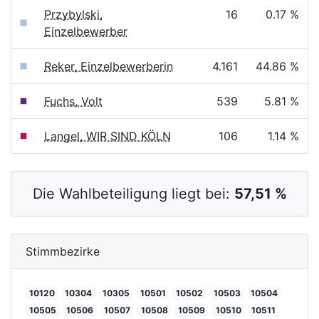
Przybylski,
16
0.17 %
Einzelbewerber
Reker, Einzelbewerberin
4.161
44.86 %
Fuchs, Volt
539
5.81 %
Langel, WIR SIND KÖLN
106
1.14 %
Die Wahlbeteiligung liegt bei:
57,51 %
Stimmbezirke
10120
10304
10305
10501
10502
10503
10504
10505
10506
10507
10508
10509
10510
10511