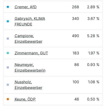
Cremer, AfD
268
2.89 %
Gabrysch, KLIMA
340
3.67 %
FREUNDE
Campione,
490
5.28 %
Einzelbewerber
Zimmermann, GUT
183
1.97 %
Neumeyer,
86
0.93 %
Einzelbewerberin
Nussholz,
100
1.08 %
Einzelbewerber
Keune, ÖDP
46
0.50 %