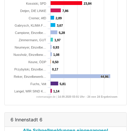
Kossiski, SPD
23,84
23,84
Detjen, DIE LINKE
7,86
7,86
Cremer, AfD
2,89
2,89
Gabrysch, KLIMA F…
3,67
3,67
Campione, Einzelbe…
5,28
5,28
Zimmermann, GUT
1,97
1,97
Neumeyer, Einzelbe…
0,93
0,93
Nussholz, Einzelbew…
1,08
1,08
Keune, ÖDP
0,50
0,50
Przybylski, Einzelbe…
0,17
0,17
Reker, Einzelbewerb…
44,86
44,86
Fuchs, Volt
5,81
5,81
Langel, WIR SIND K…
1,14
1,14
votemanager.de |
14.09.2020 03:01 Uhr - 24 von 24 Ergebnissen
6 Innenstadt 6
Alle Schnellmeldungen eingegangen!