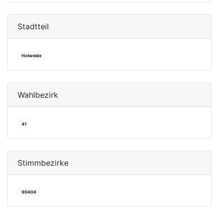
Stadtteil
Holweide
Wahlbezirk
41
Stimmbezirke
90404