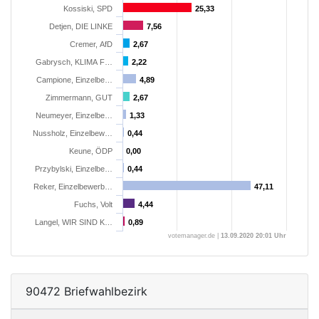
Kossiski, SPD
25,33
25,33
Detjen, DIE LINKE
7,56
7,56
Cremer, AfD
2,67
2,67
Gabrysch, KLIMA F…
2,22
2,22
Campione, Einzelbe…
4,89
4,89
Zimmermann, GUT
2,67
2,67
Neumeyer, Einzelbe…
1,33
1,33
Nussholz, Einzelbew…
0,44
0,44
Keune, ÖDP
0,00
0,00
Przybylski, Einzelbe…
0,44
0,44
Reker, Einzelbewerb…
47,11
47,11
Fuchs, Volt
4,44
4,44
Langel, WIR SIND K…
0,89
0,89
votemanager.de |
13.09.2020 20:01 Uhr
90472 Briefwahlbezirk