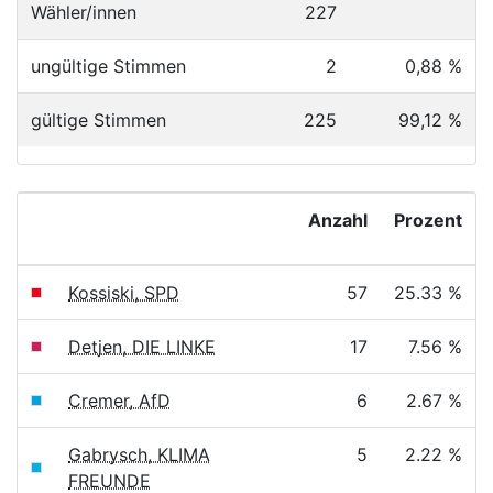
Wähler/innen
227
ungültige Stimmen
2
0,88 %
gültige Stimmen
225
99,12 %
Anzahl
Prozent
Kossiski, SPD
57
25.33 %
Detjen, DIE LINKE
17
7.56 %
Cremer, AfD
6
2.67 %
Gabrysch, KLIMA
5
2.22 %
FREUNDE