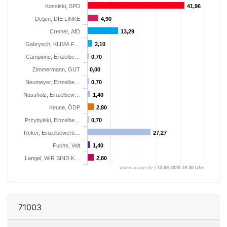
Kossiski, SPD
41,96
41,96
Detjen, DIE LINKE
4,90
4,90
Cremer, AfD
13,29
13,29
Gabrysch, KLIMA F…
2,10
2,10
Campione, Einzelbe…
0,70
0,70
Zimmermann, GUT
0,00
0,00
Neumeyer, Einzelbe…
0,70
0,70
Nussholz, Einzelbew…
1,40
1,40
Keune, ÖDP
2,80
2,80
Przybylski, Einzelbe…
0,70
0,70
Reker, Einzelbewerb…
27,27
27,27
Fuchs, Volt
1,40
1,40
Langel, WIR SIND K…
2,80
2,80
votemanager.de |
13.09.2020 19:30 Uhr
71003