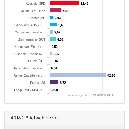
Kossiski, SPD
22,41
22,41
Detjen, DIE LINKE
8,97
8,97
Cremer, AfD
2,93
2,93
Gabrysch, KLIMA F…
5,69
5,69
Campione, Einzelbe…
2,59
2,59
Zimmermann, GUT
4,83
4,83
Neumeyer, Einzelbe…
0,52
0,52
Nussholz, Einzelbew…
1,55
1,55
Keune, ÖDP
0,34
0,34
Przybylski, Einzelbe…
0,00
0,00
Reker, Einzelbewerb…
42,76
42,76
Fuchs, Volt
6,72
6,72
Langel, WIR SIND K…
0,69
0,69
votemanager.de |
13.09.2020 22:04 Uhr
40182 Briefwahlbezirk