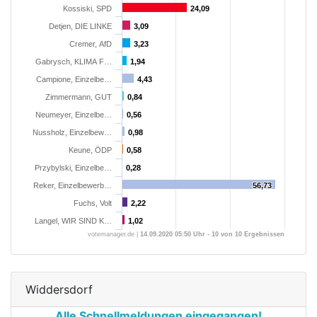
Kossiski, SPD
24,09
24,09
Detjen, DIE LINKE
3,09
3,09
Cremer, AfD
3,23
3,23
Gabrysch, KLIMA F…
1,94
1,94
Campione, Einzelbe…
4,43
4,43
Zimmermann, GUT
0,84
0,84
Neumeyer, Einzelbe…
0,56
0,56
Nussholz, Einzelbew…
0,98
0,98
Keune, ÖDP
0,58
0,58
Przybylski, Einzelbe…
0,28
0,28
Reker, Einzelbewerb…
56,73
56,73
Fuchs, Volt
2,22
2,22
Langel, WIR SIND K…
1,02
1,02
votemanager.de |
14.09.2020 05:50 Uhr - 10 von 10 Ergebnissen
Widdersdorf
Alle Schnellmeldungen eingegangen!