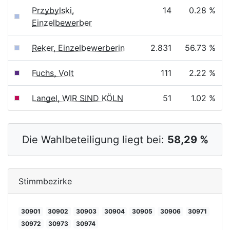
Przybylski,
14
0.28 %
Einzelbewerber
Reker, Einzelbewerberin
2.831
56.73 %
Fuchs, Volt
111
2.22 %
Langel, WIR SIND KÖLN
51
1.02 %
Die Wahlbeteiligung liegt bei:
58,29 %
Stimmbezirke
30901
30902
30903
30904
30905
30906
30971
30972
30973
30974