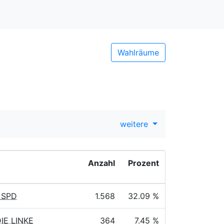
Wahlräume
weitere
Anzahl
Prozent
, SPD
1.568
32.09 %
DIE LINKE
364
7.45 %