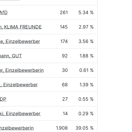
 AfD
261
5.34 %
h, KLIMA FREUNDE
145
2.97 %
e, Einzelbewerber
174
3.56 %
ann, GUT
92
1.88 %
, Einzelbewerberin
30
0.61 %
, Einzelbewerber
68
1.39 %
ÖDP
27
0.55 %
ki, Einzelbewerber
14
0.29 %
inzelbewerberin
1.908
39.05 %