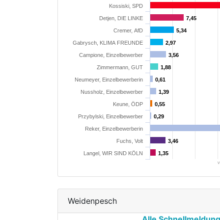
Kossiski, SPD
Detjen, DIE LINKE
7,45
7,45
Cremer, AfD
5,34
5,34
Gabrysch, KLIMA FREUNDE
2,97
2,97
Campione, Einzelbewerber
3,56
3,56
Zimmermann, GUT
1,88
1,88
Neumeyer, Einzelbewerberin
0,61
0,61
Nussholz, Einzelbewerber
1,39
1,39
Keune, ÖDP
0,55
0,55
Przybylski, Einzelbewerber
0,29
0,29
Reker, Einzelbewerberin
Fuchs, Volt
3,46
3,46
Langel, WIR SIND KÖLN
1,35
1,35
v
Weidenpesch
Alle Schnellmeldun