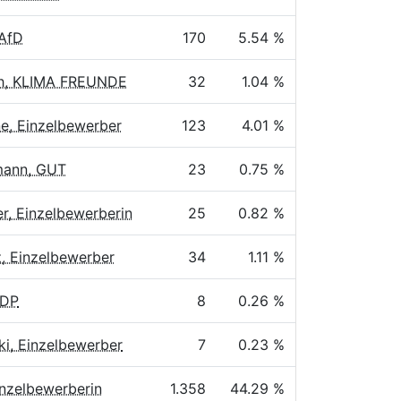
 AfD
170
5.54 %
h, KLIMA FREUNDE
32
1.04 %
e, Einzelbewerber
123
4.01 %
ann, GUT
23
0.75 %
, Einzelbewerberin
25
0.82 %
, Einzelbewerber
34
1.11 %
ÖDP
8
0.26 %
ki, Einzelbewerber
7
0.23 %
inzelbewerberin
1.358
44.29 %