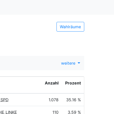
Wahlräume
weitere
Anzahl
Prozent
, SPD
1.078
35.16 %
DIE LINKE
110
3.59 %